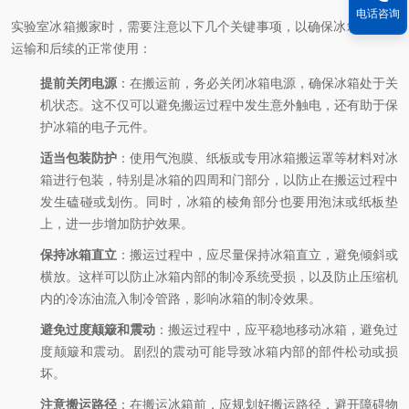
电话咨询
实验室冰箱搬家时，需要注意以下几个关键事项，以确保冰箱的安全
运输和后续的正常使用：
提前关闭电源
：在搬运前，务必关闭冰箱电源，确保冰箱处于关
机状态。这不仅可以避免搬运过程中发生意外触电，还有助于保
护冰箱的电子元件。
适当包装防护
：使用气泡膜、纸板或专用冰箱搬运罩等材料对冰
箱进行包装，特别是冰箱的四周和门部分，以防止在搬运过程中
发生磕碰或划伤。同时，冰箱的棱角部分也要用泡沫或纸板垫
上，进一步增加防护效果。
保持冰箱直立
：搬运过程中，应尽量保持冰箱直立，避免倾斜或
横放。这样可以防止冰箱内部的制冷系统受损，以及防止压缩机
内的冷冻油流入制冷管路，影响冰箱的制冷效果。
避免过度颠簸和震动
：搬运过程中，应平稳地移动冰箱，避免过
度颠簸和震动。剧烈的震动可能导致冰箱内部的部件松动或损
坏。
注意搬运路径
：在搬运冰箱前，应规划好搬运路径，避开障碍物