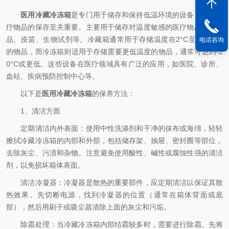
医用冷藏冷冻箱
是专门用于储存和保持低温环境的设备，对于医
疗物品的保存至关重要。主要用于储存对温度敏感的医疗物品，如药
品、疫苗、生物试剂等。冷藏箱通常用于存储温度在2°C至8°C之间
电话咨询
的物品，而冷冻箱则适用于存储需要更低温度的物品，通常可达到-2
0°C或更低。这些设备在医疗领域具有广泛的应用，如医院、诊所、
血站、疾病预防控制中心等。
以下是
医用冷藏冷冻箱
的保养方法：
1、清洁方面
定期清洁内外表面：使用中性洗涤剂和干净的抹布或海绵，轻轻
擦拭冷藏冷冻箱的内部和外部，包括储存架、抽屉、密封圈等部位，
去除灰尘、污渍和杂物。注意避免使用酸性、碱性或腐蚀性强的清洁
剂，以免损坏箱体表面。
清洁冷凝器：冷凝器是散热的重要部件，应定期清洁以保证其散
热效果。先切断电源，找到冷凝器的位置（通常在箱体背面或底
部），然后用刷子或吸尘器清除上面的灰尘和污垢。
除霜处理：当冷藏冷冻箱内部结霜较多时，需要进行除霜。先将