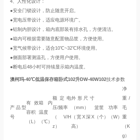
4、人性化设计：
●安全门锁设计，防止随意开启。
●宽电压带设计，适应电源环境广。
●铝制内胆设计，箱内底部装有排水孔，方便清洁。
●箱内可根据需要随意配置物品筐，方便使用。
●宽气候带设计，适合10℃~32℃环境使用。
●侧面部署测温孔，方便用户使用。
●断电后48小时可持续显示箱内温度。
澳柯玛-40℃低温保存箱卧式102升
DW-40W102
技术参数
净
额定电
外形尺寸
重/
有效
箱内
产品型
压/频率
（mm）
篮筐
功率
毛
容积
温度
号
（V/H
（宽X深X
（个）
（W）
重
（L）
（℃）
z）
高）
（K
g）