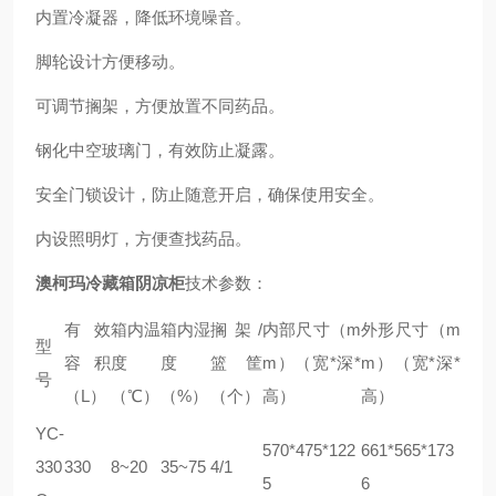
内置冷凝器，降低环境噪音。
脚轮设计方便移动。
可调节搁架，方便放置不同药品。
钢化中空玻璃门，有效防止凝露。
安全门锁设计，防止随意开启，确保使用安全。
内设照明灯，方便查找药品。
澳柯玛冷藏箱阴凉柜
技术参数：
有效
箱内温
箱内湿
搁架/
内部尺寸（m
外形尺寸（m
型
容积
度
度
篮筐
m）（宽*深*
m）（宽*深*
号
（L）
（℃）
（%）
（个）
高）
高）
YC-
570*475*122
661*565*173
330
330
8~20
35~75
4/1
5
6