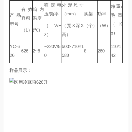
额定电
外形尺寸
净重/
有效
箱内
压/频率
（mm）
搁架
功率
产品
毛重
容积
温度
型号
（K
（V/H
（宽X深X
（个）
（W）
（L）
(℃)
g）
z）
高）
YC-6
~220V/5
900×710×1
110/1
626
2~8
8
260
26
0
989
42
样品展示：