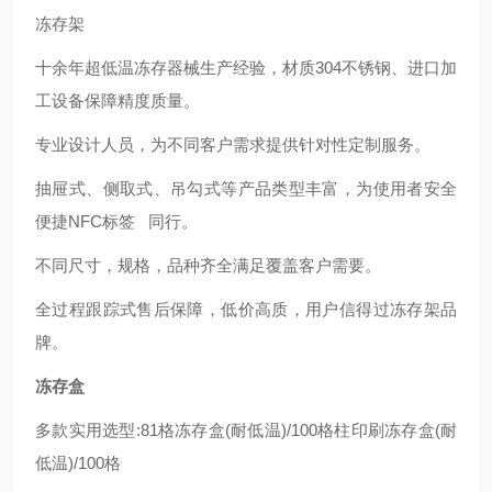
冻存架
十余年超低温冻存器械生产经验，材质
304
不锈钢、进口加
工设备保障精度质量。
专业设计人员，为不同客户需求提供针对性定制服务。
抽屉式、侧取式、吊勾式等产品类型丰富，为使用者安全
便捷
NFC
标签
同行。
不同尺寸，规格，品种齐全满足覆盖客户需要。
全过程跟踪式售后保障，低价高质，用户信得过冻存架品
牌。
冻存盒
多款实用选型
:81
格冻存盒
(
耐低温
)/100
格柱印刷冻存盒
(
耐
低温
)/100
格