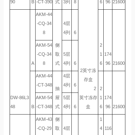
90
B
-CT-390
式
3列
8
6
96
21600
AKM-44
-CQ-34
4层
8
4列
6
AKM-54
侧
2
-CQ-34
取
5层
1
174
A
8
式
4列
6
6
96
21600
2英寸冻
AKM-44
4层
存盒
-CT-348
4列
6
抽
2
2
DW-86L3
AKM-54
屉
5层
英寸冻存
1
174
48
B
-CT-348
式
4列
6
盒
6
96
21600
AKM-43
侧
1
-CQ-29
取
4层
4
116