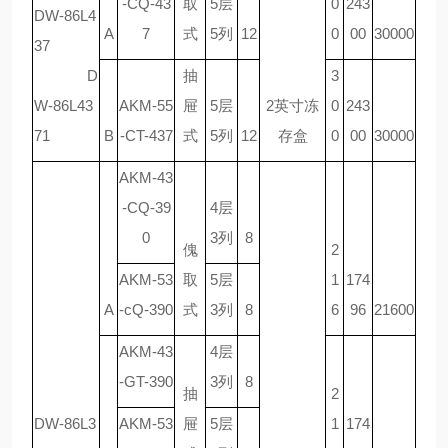
-CQ-43
取
5层
0
243
DW-86L4
A
7
式
5列
12
0
00
30000
37
D
抽
3
W-86L43
AKM-55
屉
5层
2英寸冻
0
243
71
B
-CT-437
式
5列
12
存盒
0
00
30000
AKM-43
-CQ-39
4层
0
3列
8
傀
2
AKM-53
取
5层
1
174
A
-cQ-390
式
3列
8
6
96
21600
AKM-43
4层
-GT-390
3列
8
抽
2
DW-86L3
AKM-53
屉
5层
1
174