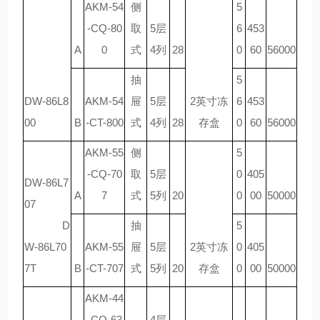
AKM-54
侧
5
-CQ-80
取
5层
6
453
A
0
式
4列
28
0
60
56000
抽
5
DW-86L8
AKM-54
屉
5层
2英寸冻
6
453
00
B
-CT-800
式
4列
28
存盒
0
60
56000
AKM-55
侧
5
-CQ-70
取
5层
0
405
DW-86L7
A
7
式
5列
20
0
00
50000
07
D
抽
5
W-86L70
AKM-55
屉
5层
2英寸冻
0
405
7T
B
-CT-707
式
5列
20
存盒
0
00
50000
AKM-44
-CQ-63
4层