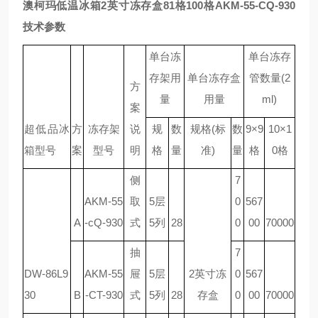
澳柯玛低温冰箱2英寸冻存盒81格100格
AKM-55-CQ-930
技术参数
单台冻
单台冻存
存架用
单台冻存盒
管数量(2
方
量
用量
ml)
案
超低品冰
方
冻存架
说
规
数
规格(标
数
9×9
10×1
箱型号
案
型号
明
格
量
准)
量
格
0格
侧
7
AKM-55
取
5层
0
567
A
-cQ-930
式
5列
28
0
00
70000
抽
7
DW-86L9
AKM-55
屉
5层
2英寸冻
0
567
30
B
-CT-930
式
5列
28
存盒
0
00
70000