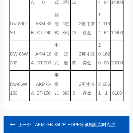
A
0
式
3列
12
4
64
14400
抽
1
Dw-86L2
AKM-43
屉
4层
2英寸冻
4
116
90
B
-CT-290
式
3列
12
存盒
4
64
14400
手
2
DW-86W
AKM-10
提
10
2英寸冻
0
162
300
A
-ST-300
式
层
20
存盒
0
00
20000
手
Dw-86W
AKM-9-
提
2英寸冻
8
656
150
A
ST-150
式
9层
9
存盒
1
1
8100
AKM-GB-35L/R-HDPE冷藏箱配实时温度记录仪配蓝牙打印机
上一个：