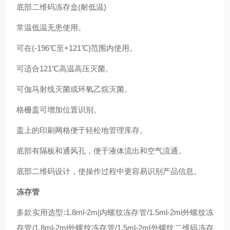
底部二维码冻存盒
(
耐低温
)
常温低温无患使用。
可在
(-196
℃至
+121
℃
)
范围内使用。
可适合
121
℃高温高压灭菌。
可伽马射线灭菌或环氧乙烷灭菌。
格栅盖可增加位置识别。
盖上的印刷网格便于轻松地管理库存。
底部有隔板和通风孔，便于液体流出和空气流通。
底部二维码设计，使操作过程中更容易识别产品信息。
冻存管
多款实用选型
:1.8ml-2m|
内螺纹冻存管
/1.5ml-2ml
外螺纹冻
存管
/1.8ml-2ml
外螺纹冻存管
/1.5ml-2ml
外螺纹二维码冻存