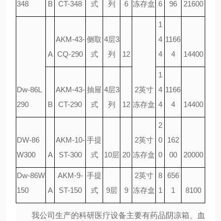
348
B
CT-348
式
列
6
冻存盒
6
96
21600
1
AKM-43-
侧取
4层3
4
1166
A
CQ-290
式
列
12
4
4
14400
1
Dw-86L
AKM-43-
抽屉
4层3
2英寸
4
1166
290
B
CT-290
式
列
12
冻存盒
4
4
14400
2
DW-86
AKM-10-
手提
2英寸
0
162
W300
A
ST-300
式
10层
20
冻存盒
0
00
20000
Dw-86W
AKM-9-
手提
2英寸
8
656
150
A
ST-150
式
9层
9
冻存盒
1
1
8100
我公司生产的科研医疗设备主要有药品阴凉箱、血