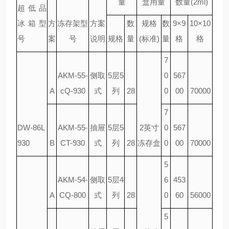
量
盒用量
数量(2ml)
超低品
冰箱型
方
冻存架型
方案
数
规格
数
9×9
10×10
号
案
号
说明
规格
量
(标准)
量
格
格
7
AKM-55-
侧取
5层5
0
567
A
cQ-930
式
列
28
0
00
70000
7
DW-86L
AKM-55-
抽屉
5层5
2英寸
0
567
930
B
CT-930
式
列
28
冻存盒
0
00
70000
5
AKM-54-
侧取
5层4
6
453
A
CQ-800
式
列
28
0
60
56000
5