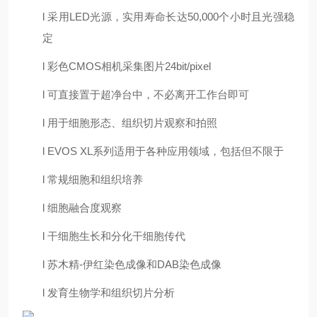
l
采用LED光源，实用寿命长达50,000个小时且光强稳
定
l
彩色CMOS相机采集图片24bit/pixel
l
可直接置于超净台中，不必离开工作台即可
l
用于细胞形态、组织切片观察和拍照
l
EVOS XL系列适用于各种应用领域，包括但不限于
l
常规细胞和组织培养
l
细胞融合度观察
l
干细胞生长和分化干细胞传代
l
苏木精-伊红染色成像和DAB染色成像
l
发育生物学和组织切片分析