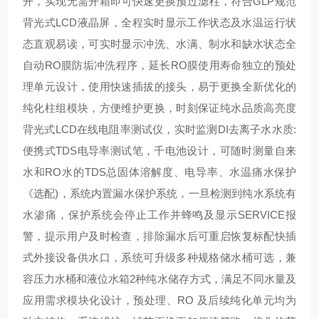
开，实现无需开箱即可快速更换预过滤柱，符合GLP规范
背光式LCD液晶屏，全程实时显示工作状态及水温运行状
态直观易读，可实时显示冲洗、水满、制水和缺水状态全
自动RO膜防垢冲洗程序，延长RO膜使用寿命独立的预处
理单元设计，使用快速插拔的接头，易于更换全新优化的
纯化柱组模块，方便维护更换，时刻保证纯水品质高亮度
背光式LCD在线电阻率测试仪，实时监测DI去离子水水质:
便携式TDS电导率测试笔，千电池设计，可随时测量自来
水和RO水的TDS总固体溶解度、电导率、水温痛水保护
《选配)，系统内置漏水保护系统，一旦检测到纯水系统有
水渗痛，保护系统会停止工作并蜂鸣及显示SERVICE报
警，提示用户及时检查，排除漏水后可重启恢复标配快插
式外接设备供水口，系统可升级多种规格储水桶可选，兼
容压力水桶和液位水箱2种纯水储存方式，满足不同水量及
应用需求模块化设计，预处理、RO 及后续纯化单元均为