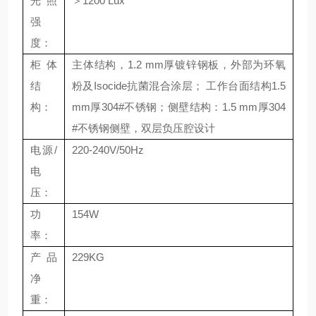
光照
＞1200 Lux
强
度：
柜体
主体结构，1.2 mm厚镀锌钢板，外部为环氧
结
粉及Isocide抗菌混合涂层； 工作台面结构1.5
构：
mm厚304#不锈钢；侧壁结构：1.5 mm厚304
#不锈钢侧壁，双层负压腔设计
电源/
220-240V/50Hz
电
压：
功
154W
率：
产品
229KG
净
重：