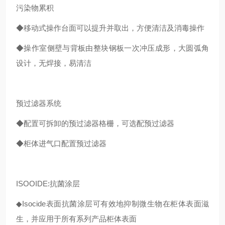
污染物累积
◆
移动式操作台面可以提升并取出，方便清洁及消毒操作
◆
操作室侧壁与背板由整块钢板一次冲压成形，大圆弧角
设计，无焊接，易清洁
预过滤器系统
◆
配置可拆卸的预过滤器格栅，可选配预过滤器
◆
柜体进气口配置预过滤器
I
SOOIDE:抗菌涂层
◆Isocide表面抗菌涂层可有效地抑制微生物在柜体表面滋
生，并应用于所有系列产品柜体表面