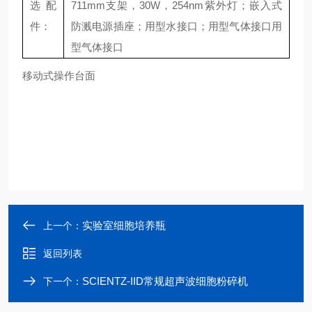
选配
711mm支架，30W，254nm紫外灯；嵌入式
件：
防溅电源插座；用型水接口；用型气体接口用
型气体接口
移动式操作台面
实验室细胞培养瓶
上一个：
返回列表
SCIENTZ-IID常规超声波细胞粉碎机
下一个：