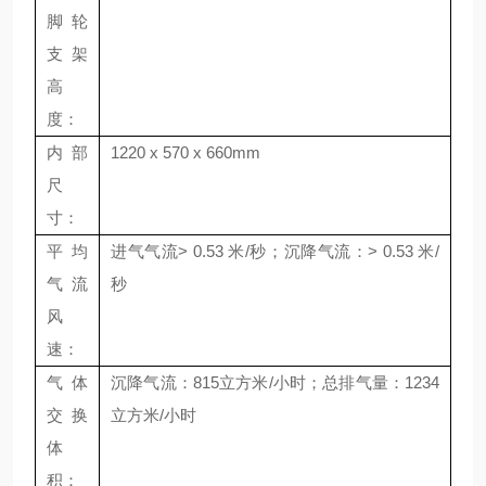
脚轮
支架
高
度：
内部
1220 x 570 x 660mm
尺
寸：
平均
进气气流> 0.53 米/秒；沉降气流：> 0.53 米/
气流
秒
风
速：
气体
沉降气流：815立方米/小时；总排气量：1234
交换
立方米/小时
体
积：