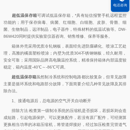
电话咨询
超低温保存箱
可调试低温保存箱，*具有短信报警手机远程监控
功能的；用于保存病毒、病菌、红细胞、白细胞、皮肤、骨骼、细
菌、生物制品，远洋制品，电子器件，特殊材料的低温试验等。DW-
86W420同时提供实验室仪器咨询、销售维修、保养等服务。
箱体外壳采用优质冷轧钢板，表面经先进防腐磷化、喷涂工艺处
理，高雅的橘面塑粉喷涂；内壁为优质304不锈钢钢板，经久耐用，
安全可靠；采用国际品牌高电脑温控系统，精准保持箱体内部温度较
稳定，箱内温度-40℃～-86℃可调。
超低温保存箱
虽然制冷系统和控制电路都比较复杂，但常见故障
主要是循环系统和电路部分故障，下面简要介绍几种常见故障及其排
除办法。
1、接通电源后，总电源的空气开关自动断开
排除方法:检查第一级制冷系统的压缩机是否损坏，若损坏则会造
成短路，引起电源保护。可以更换配件，若没有原厂配件，可经测算
更换相当功率的冰箱压缩机，将管道焊接好，经过加压检查完管道气