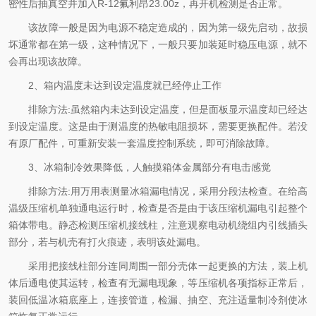
密性后抽真空并加入R-12氟利昂23.00z，再开机检测是否正常。
该故障一般是因为电源不稳定造成的，因为第一级先启动，故损
坏通常都在第一级，这种情况下，一般只要加装延时稳压电源，就不
会再出现该故障。
2、箱内温度未达到设定温度就已经停止工作
排除方法:虽然箱内未达到设定温度，但是面板显示温度却已经达
到设定温度。这是由于测温度的热敏电阻损坏，需要更换配件。若没
有原厂配件，可重新安装一套温度控制系统，即可消除故障。
3、冰箱制冷效果降低，人触摸箱体金属部分有电击感觉
排除方法:用万用表测量冰箱漏电情况，采用分段法检查。在给高
温级压缩机单独通电运行时，检查是否是由于该压缩机漏电引起整个
箱体带电。静态检测压缩机接线柱，注意观察电动机绕组内引线插头
部分，若与机壳有打火痕迹，表明该处漏电。
采用把接线柱部分连同周围一部分壳体一起更换的方法，装上机
体后通电使其运转，检查有无漏电现象，等压缩机各项指标正常后，
装回低温冰箱底座上，连接管道，检漏、抽空、充注适量制冷剂使冰