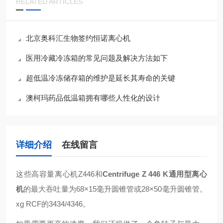
RELATED ARTICLES
北京奥科汇生物签约恒诺离心机
医用冷藏冷冻箱的常见问题及解决方法如下
超低温冷冻储存箱的维护是延长其寿命的关键
澳柯玛药品低温箱拥有哪些人性化的设计
详细介绍
在线留言
这些高容量离心机Z446和
Centrifuge Z 446 K通用型离心
机
的最大吞吐量为68×15毫升圆锥管或28×50毫升圆锥管。
xg RCF的3434/4346。