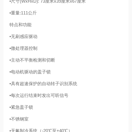
•尺寸(WxHxD): 73厘米x39厘米x67厘米
•重量:111公斤
特点和功能
•无刷感应驱动
•微处理器控制
•主动不平衡检测和切断
•电动机驱动的盖子锁
•具有超速保护的自动转子识别系统
•每次运行结束时发出可听信号
•紧急盖子锁
•不锈钢室
•无氟制冷系统（-20℃至+40℃）