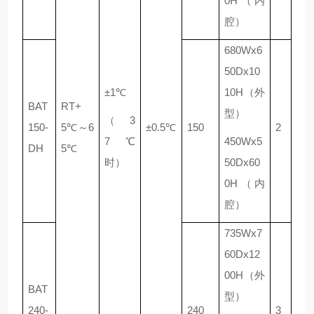
0H（内
腔）
680Wx6
50Dx10
±1℃
10H（外
BAT
RT+
型）
（3
150-
5℃
～
6
±0.5℃
150
2
7℃
450Wx5
DH
5℃
时）
50Dx60
0H（内
腔）
735Wx7
60Dx12
00H（外
BAT
型）
240-
240
3