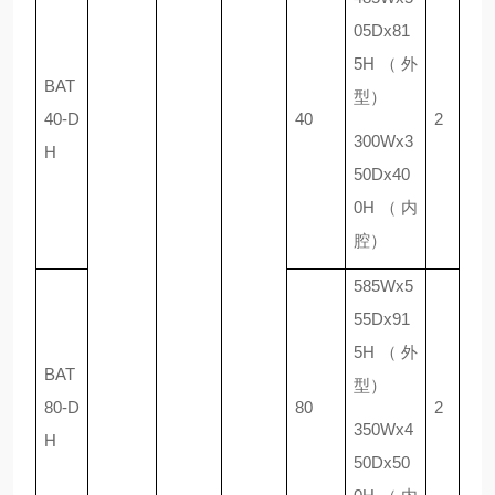
05Dx81
5H（外
BAT
型）
40-D
40
2
300Wx3
H
50Dx40
0H（内
腔）
585Wx5
55Dx91
5H（外
BAT
型）
80-D
80
2
350Wx4
H
50Dx50