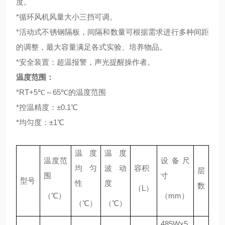
度。
*循环风机风量大小三挡可调。
*活动式不锈钢隔板，间隔和数量可根据需求进行多种间距
的调整，最大容量满足各式实验、培养物品。
*安全装置：超温报警，声光提醒操作者。
温度范围：
*RT+5℃～65℃的温度范围
*控温精度：±0.1℃
*均匀度：±1℃
温度
温度
温度范
设备尺
均匀
波动
容积
层
围
寸
型号
性
度
数
（L）
（℃）
（mm）
（℃）
（℃）
485Wx5