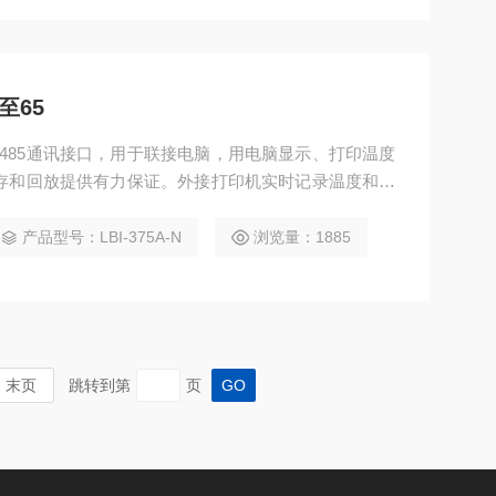
至65
存和回放提供有力保证。外接打印机实时记录温度和时
产品型号：LBI-375A-N
浏览量：1885
末页
跳转到第
页