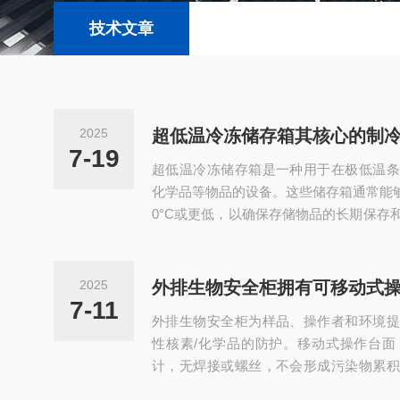
技术文章
2025
超低温冷冻储存箱其核心的制
7-19
超低温冷冻储存箱是一种用于在极低温条
化学品等物品的设备。这些储存箱通常能够
0°C或更低，以确保存储物品的长期保存
凝器、蒸发器、控制系统以及内部储存空
冷剂的方式将空气冷却极低温度，然后通
存空间，确保内部温度稳定在设定的超低
2025
外排生物安全柜拥有可移动式
存箱的核心制冷系统：1、压缩机功能：
7-11
外排生物安全柜为样品、操作者和环境提
循环。类型：活塞式压缩机：适用于中小容量
性核素/化学品的防护。移动式操作台面
计，无焊接或螺丝，不会形成污染物累积
并取出，方便清洁及消毒操作。操作室侧