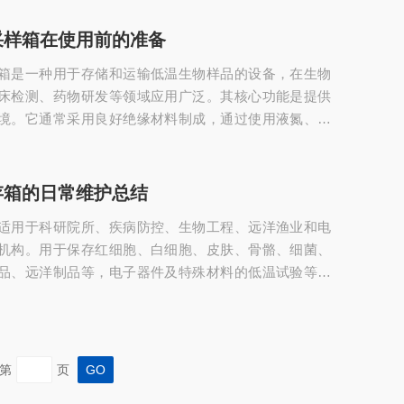
示温度，便于随时观察箱内温度变化。部分高d型号配备
，能自动监测外部环境变化并动态调节箱内温度。医用
采样箱在使用前的准备
安装前准备：1、环境检查位置选择：放置在平坦、坚固
箱是一种用于存储和运输低温生物样品的设备，在生物
离热源（如暖气、阳光直射）、潮湿区域和电磁干...
床检测、药物研发等领域应用广泛。其核心功能是提供
境。它通常采用良好绝缘材料制成，通过使用液氮、干
能材料等作为冷源，将箱内温度维持在极低水平，如2-
以下，甚至-55℃等，以确保血液、组织、酶、蛋白质和核
样品的质量不受损害。低温环境可以减缓样本中的化学
存箱的日常维护总结
性，保持样本的原始状态，有效抑制微生物的生长和繁
适用于科研院所、疾病防控、生物工程、远洋渔业和电
受到污染和交叉感染。低温样本采样箱在使用...
机构。用于保存红细胞、白细胞、皮肤、骨骼、细菌、
品、远洋制品等，电子器件及特殊材料的低温试验等。
：高低温报警、断电报警、传感器故障报警、冷凝器脏
警、电池电量低报警、环境温度过高报警、系统压力过
报警等系列安全报警功能，确保使用安全。报警独立图
报警查看导出，开门报警历史查询及导出功能数据。日
第
页
度监控‌：每日至少记录2次温度数据，确保波动范...