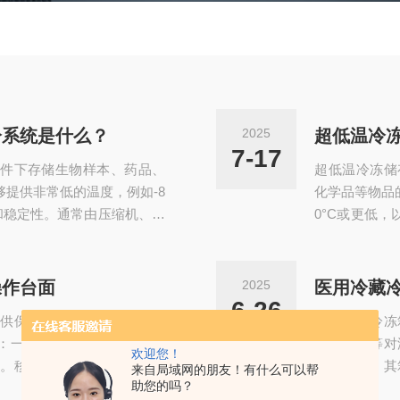
冷系统是什么？
2025
超低温冷
7-17
件下存储生物样本、药品、
超低温冷冻储
提供非常低的温度，例如-8
化学品等物品
和稳定性。通常由压缩机、冷
0°C或更低
间组成。压缩机通过循环制
凝器、蒸发器
过蒸发器将冷空气输送到储
冷剂的方式将
温度范围内。超低温冷冻储
存空间，确保
操作台面
2025
医用冷藏
提供制冷动力，压缩制冷剂并
存箱出现无法
6-26
供保护，适用于挥发性放射
医用冷藏冷冻
设备（如实...
q无反应，指示
：一体成型不锈钢浅盘式设
血液制品等对
欢迎您！
。移动式操作台面可以提升
性能来看，其
来自局域网的朋友！有什么可以帮
助您的吗？
壁与背板由整块钢板一次冲
高档压缩机运