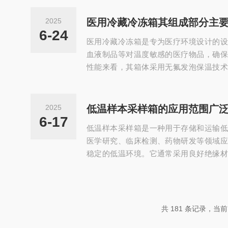
压成形，大圆弧角设计，无焊接，易清洁
前窗和前部进气格栅的宽度被尽量地缩小
2025
医用冷藏冷冻箱其组成部分主
松。气、液阀门可安装在工作区域内左右
6-24
医用冷藏冷冻箱是专为医疗环境设计的设
侧壁引流孔设计，有效防止逆流、湍流形成
血液制品等对温度敏感的医疗物品，确保
性能来看，其箱体采用无氟发泡保温技术
高档压缩机运转平衡、噪音低、寿命长。
控温，数码显示温度，便于随时观察箱内
智能温控技术，能自动监测外部环境变化
2025
低温样本采样箱的应用范围广
冷藏冷冻箱其组成部分主要包括以下几个
6-17
低温样本采样箱是一种用于存储和运输低
常采用不锈钢或防锈金属材质，耐腐蚀、易
医学研究、临床检测、药物研发等领域应
稳定的低温环境。它通常采用良好绝缘材
冰或高科技储能材料等作为冷源，将箱内
8℃、-20℃以下，甚至-55℃等，以确
酸等敏感生物样品的质量不受损害。低温
反应和酶活性，保持样本的原始状态，
共 181 条记录，当前 3
殖，防止样本受到污染和交叉感染。低温样本