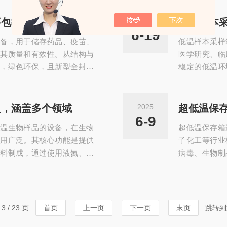
。人性化设计：倾斜式操作
控温，数码显
，使进入工作台面操作更轻
智能温控技术
要包括以下几个方面
2025
低温样本
两侧壁，易于操作。增强的
冷藏冷冻箱的
6-19
备，用于储存药品、疫苗、
低温样本采样
。选配高度可调的主机支...
的地面上，远
其质量和有效性。从结构与
医学研究、临
，绿色环保，且新型全封闭
稳定的低温环
进口电脑温度控制器可精准
冰或高科技储
温度变化。部分高d型号配备
8℃、-20℃
并动态调节箱内温度。医用
酸等敏感生物
泛，涵盖多个领域
2025
超低温保
方面：一、箱体结构外壳通
反应和酶活
6-9
温生物样品的设备，在生物
超低温保存箱
清洁，符合医疗卫生要...
殖，防止样本
用广泛。其核心功能是提供
子化工等行业
料制成，通过使用液氮、干
病毒、生物制
温度维持在极低水平，如2-
多种故障报警
保血液、组织、酶、蛋白质和核
报警、断电报
环境可以减缓样本中的化学
高报警、开门
有效抑制微生物的生长和繁
标显示，立式
 / 23 页
首页
上一页
下一页
末页
跳转到
采样箱的应用...
常维护‌：‌温