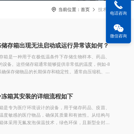
当前位置：
首页
技术文章
电话咨询
微信咨询
冻储存箱出现无法启动或运行异常该如何？
存箱是一种用于在极低温条件下存储生物样本、药品、
的设备。这些储存箱通常能够提供非常低的温度，例如-8
，以确保存储物品的长期保存和稳定性。通常由压缩机、冷
、控制系统以及内部储存空间组成。压缩机通过循环制
空气冷却极低温度，然后通过蒸发器将冷空气输送到储
内部温度稳定在设定的超低温度范围内。超低温冷冻储
冷冻箱其安装的详细流程如下
启动或运行异常该如何？1、电源问题问题表现：设备完
箱是专为医疗环境设计的设备，用于储存药品、疫苗、
灯不亮。可能原因：电源插头松动或插座...
温度敏感的医疗物品，确保其质量和有效性。从结构与
箱体采用无氟发泡保温技术，绿色环保，且新型全封闭
转平衡、噪音低、寿命长。进口电脑温度控制器可精准