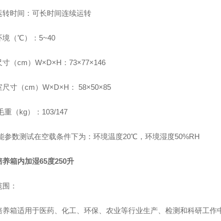
运转时间：可长时间连续运转
境（℃）：5~40
寸（cm）W×D×H：73×77×146
尺寸（cm）W×D×H： 58×50×85
毛重（kg）：103/147
性能参数测试在空载条件下为：环境温度20℃，环境湿度50%RH
养箱内加湿65度250升
范围：
培养箱适用于医药、化工、环保、农业等行业生产、检测和科研工作