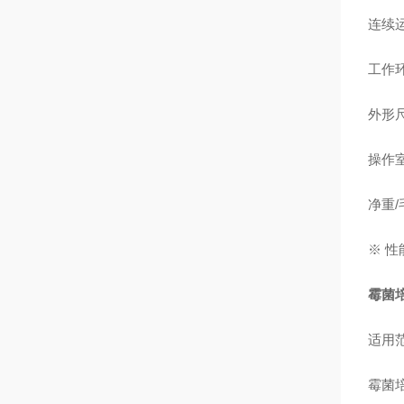
连续
工作环
外形尺
操作室
净重/
※ 
霉菌培
适用
霉菌