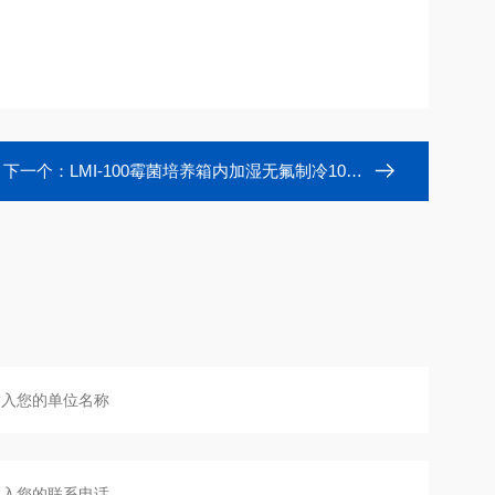
下一个：
LMI-100霉菌培养箱内加湿无氟制冷100升65度